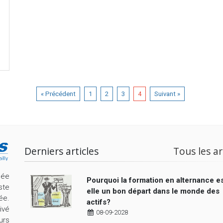
« Précédent
1
2
3
4
Suivant »
Derniers articles
Tous les ar
cée
Pourquoi la formation en alternance es
ste
elle un bon départ dans le monde des
ée.
actifs?
ivé
08-09-2028
urs