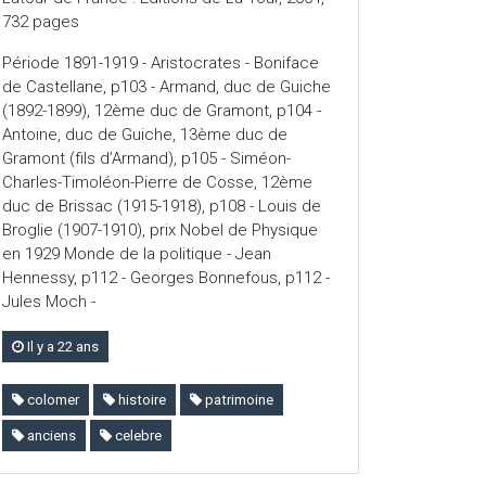
732 pages
Période 1891-1919 - Aristocrates - Boniface
de Castellane, p103 - Armand, duc de Guiche
(1892-1899), 12ème duc de Gramont, p104 -
Antoine, duc de Guiche, 13ème duc de
Gramont (fils d’Armand), p105 - Siméon-
Charles-Timoléon-Pierre de Cosse, 12ème
duc de Brissac (1915-1918), p108 - Louis de
Broglie (1907-1910), prix Nobel de Physique
en 1929 Monde de la politique - Jean
Hennessy, p112 - Georges Bonnefous, p112 -
Jules Moch -
Il y a 22 ans
colomer
histoire
patrimoine
anciens
celebre