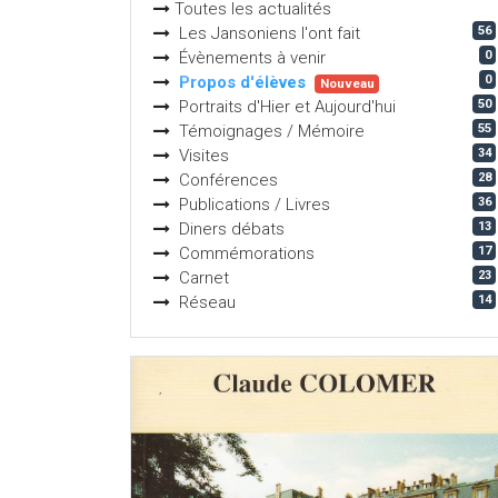
Toutes les actualités
56
Les Jansoniens l'ont fait
0
Évènements à venir
0
Propos d'élèves
Nouveau
50
Portraits d'Hier et Aujourd'hui
55
Témoignages / Mémoire
34
Visites
28
Conférences
36
Publications / Livres
13
Diners débats
17
Commémorations
23
Carnet
14
Réseau