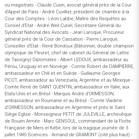
ou magistrats - Claude Cusin, avocat général près de la Cour
d’Appel de Paris - André Cuvillier, président de chambre à la
Cour des Comptes - Léon Labbe, Maître des Requêtes au
Conseil d’Etat - André Weil Curiel, Secrétaire Général du
Syndicat National des Avocats - Jean Laroque, Procureur
général près de la Cour de Cassation - Pierre Laroque,
Conseiller d’Etat - René Bondoux (Bâtonnier, double champion
olympique de Fleuret, chef de cabinet du Général de Lattre
de Tassigny) Diplomates - Albert LEDOUX, ambassadeur au
Pérou, Uruguay et en Norvège - Comte Robert de DAMPIERRE,
ambassadeur en Chili et en Suède - Guillaume Georges
PICOT, ambassadeur au Venezuela, Argentine et au Mexique -
Comte René de SAINT QUENTIN, ambassadeur en Italie, aux
Etats-Unis et en Brésil - Marquis André d’ORMESSON,
ambassadeur en Roumanie et au Brésil - Comte Vladimir
d’ORMESSON, ambassadeur en Argentine et près le Saint
Siège Eglise - Monseigneur PETIT de JULEVILLE, archevêque
de Rouen Armée - Marc GENSOUL, commandant de la Flotte
Française de Mers el Kébir, lors de la tragique journée de 3
juillet 1940 Sciences - Armand de GRAMONT (cité plus haut) -