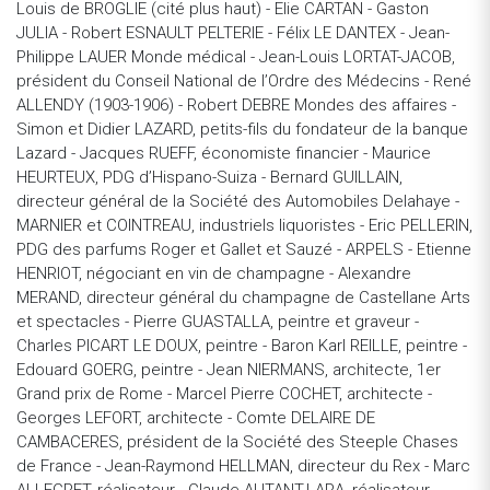
Louis de BROGLIE (cité plus haut) - Elie CARTAN - Gaston
JULIA - Robert ESNAULT PELTERIE - Félix LE DANTEX - Jean-
Philippe LAUER Monde médical - Jean-Louis LORTAT-JACOB,
président du Conseil National de l’Ordre des Médecins - René
ALLENDY (1903-1906) - Robert DEBRE Mondes des affaires -
Simon et Didier LAZARD, petits-fils du fondateur de la banque
Lazard - Jacques RUEFF, économiste financier - Maurice
HEURTEUX, PDG d’Hispano-Suiza - Bernard GUILLAIN,
directeur général de la Société des Automobiles Delahaye -
MARNIER et COINTREAU, industriels liquoristes - Eric PELLERIN,
PDG des parfums Roger et Gallet et Sauzé - ARPELS - Etienne
HENRIOT, négociant en vin de champagne - Alexandre
MERAND, directeur général du champagne de Castellane Arts
et spectacles - Pierre GUASTALLA, peintre et graveur -
Charles PICART LE DOUX, peintre - Baron Karl REILLE, peintre -
Edouard GOERG, peintre - Jean NIERMANS, architecte, 1er
Grand prix de Rome - Marcel Pierre COCHET, architecte -
Georges LEFORT, architecte - Comte DELAIRE DE
CAMBACERES, président de la Société des Steeple Chases
de France - Jean-Raymond HELLMAN, directeur du Rex - Marc