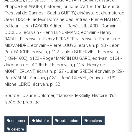
ALLEGRET, réalisateur - Claude AUTANT-LARA, réalisateur -
Philippe ERLANGER, historien, critique d’art et fondateur du
Frestival de Cannes - Sacha GUITRY, cinéaste et dramaturge -
Jean TISSIER, acteur Domaine des lettres - Pierre NATHAN,
éditeur - Jean FAYARD, éditeur - René JUILLARD - Romain
COOLUS, écrivain - Henri LENORMAND, écrivain - Henry
BATAILLE, écrivain - Henry BERNSTEIN, écrivain - Francis de
MIOMANDRE, écrivain - Pierre LOUYS, écrivain, p120 - Léon
Paul FARGUE, écrivain, p122 - Jules SUPERVIELLE, écrivain,
(1894-1902), p123 - Roger MARTIN DU GARD, écrivain, p124 -
Jacques de LACRETELLE, écrivain, p125 - Henry de
MONTHERLANT, écrivain, p127 - Julian GREEN, écrivain, p129 -
Paul VIALAR, écrivain, p131 - René CREVEL, écrivain, p132 -
Michel LEIRIS, écrivain, p132
Source : Claude Colomer, "Janson-de-Sailly. Histoire d'un
lycée de prestige"
colomer
histoire
patrimoine
anciens
celebre