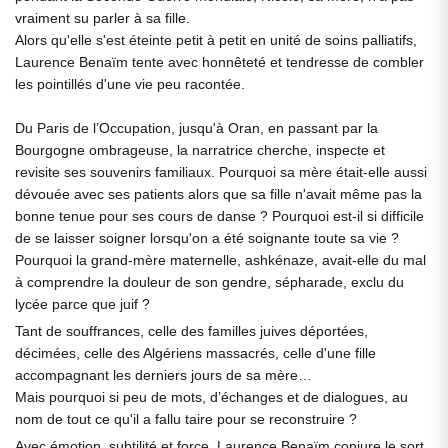
vraiment su parler à sa fille.
Alors qu'elle s'est éteinte petit à petit en unité de soins palliatifs,
Laurence Benaïm tente avec honnêteté et tendresse de combler
les pointillés d'une vie peu racontée.
Du Paris de l’Occupation, jusqu'à Oran, en passant par la
Bourgogne ombrageuse, la narratrice cherche, inspecte et
revisite ses souvenirs familiaux. Pourquoi sa mère était-elle aussi
dévouée avec ses patients alors que sa fille n'avait même pas la
bonne tenue pour ses cours de danse ? Pourquoi est-il si difficile
de se laisser soigner lorsqu'on a été soignante toute sa vie ?
Pourquoi la grand-mère maternelle, ashkénaze, avait-elle du mal
à comprendre la douleur de son gendre, sépharade, exclu du
lycée parce que juif ?
Tant de souffrances, celle des familles juives déportées,
décimées, celle des Algériens massacrés, celle d'une fille
accompagnant les derniers jours de sa mère…
Mais pourquoi si peu de mots, d’échanges et de dialogues, au
nom de tout ce qu'il a fallu taire pour se reconstruire ?
Avec émotion, subtilité et force, Laurence Benaïm conjure le sort