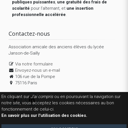
publiques puissantes
,
une gratuité des frais de
scolarité
pour l’alternant, et
une insertion
professionnelle accélérée
.
Contactez-nous
Association amicale des anciens élèves du lycée
Janson-de-Sailly
Via notre formulaire
Envoyez-nous un e-mail
106 rue de la Pompe
75116 Paris
En cliquant sur
J'ai compris
ou en poursuivant la navigation sur
notre site, vous acceptez les cookies nécessaires au bon
fonctionnement de celui-ci.
En savoir plus sur l'utilisation des cookies.
Copyright 2026 © AEJS. Tous droits réservés.
Mentions