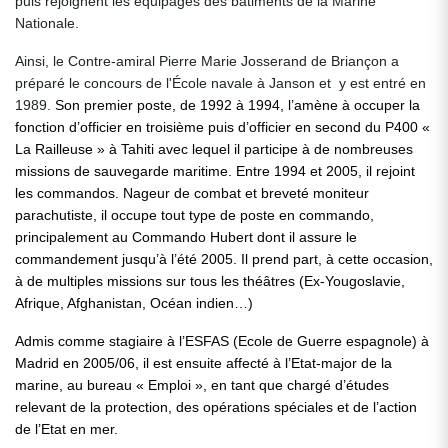
puis rejoignent les équipages des bâtiments de la Marine
Nationale.
Ainsi, le Contre-amiral Pierre Marie Josserand de Briançon a
préparé le concours de l'École navale à Janson et y est entré en
1989.
Son premier poste, de 1992 à 1994, l’amène à occuper la
fonction d’officier en troisième puis d’officier en second du P400 «
La Railleuse » à Tahiti avec lequel il participe à de nombreuses
missions de sauvegarde maritime. Entre 1994 et 2005, il rejoint
les commandos. Nageur de combat et breveté moniteur
parachutiste, il occupe tout type de poste en commando,
principalement au Commando Hubert dont il assure le
commandement jusqu’à l’été 2005. Il prend part, à cette occasion,
à de multiples missions sur tous les théâtres (Ex-Yougoslavie,
Afrique, Afghanistan, Océan indien…)
Admis comme stagiaire à l’ESFAS (Ecole de Guerre espagnole) à
Madrid en 2005/06, il est ensuite affecté à l’Etat-major de la
marine, au bureau « Emploi », en tant que chargé d’études
relevant de la protection, des opérations spéciales et de l’action
de l’Etat en mer.