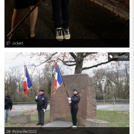
27- sickert
Identifier
28- Richwiller2023