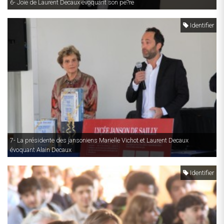
6- Joie de Laurent Decaux évoquant son pe?re
Identifier
7- La présidente des jansoniens Marielle Vichot et Laurent Decaux
évoquant Alain Decaux
Identifier