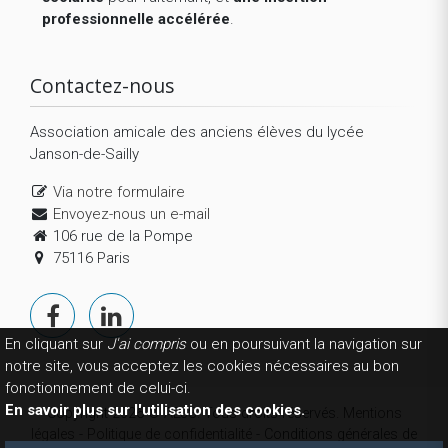
professionnelle accélérée
.
Contactez-nous
Association amicale des anciens élèves du lycée
Janson-de-Sailly
Via notre formulaire
Envoyez-nous un e-mail
106 rue de la Pompe
75116 Paris
En cliquant sur
J'ai compris
ou en poursuivant la navigation sur
notre site, vous acceptez les cookies nécessaires au bon
fonctionnement de celui-ci.
En savoir plus sur l'utilisation des cookies.
Copyright 2026 © AEJS. Tous droits réservés.
Mentions
légales
-
Politique de confidentialité
-
Conditions générales de