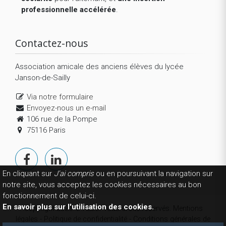
professionnelle accélérée
.
Contactez-nous
Association amicale des anciens élèves du lycée
Janson-de-Sailly
Via notre formulaire
Envoyez-nous un e-mail
106 rue de la Pompe
75116 Paris
En cliquant sur
J'ai compris
ou en poursuivant la navigation sur
notre site, vous acceptez les cookies nécessaires au bon
fonctionnement de celui-ci.
En savoir plus sur l'utilisation des cookies.
Copyright 2026 © AEJS. Tous droits réservés.
Mentions
légales
-
Politique de confidentialité
-
Conditions générales de