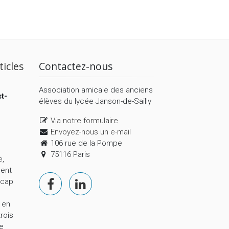
ticles
Contactez-nous
Association amicale des anciens
t-
élèves du lycée Janson-de-Sailly
Via notre formulaire
Envoyez-nous un e-mail
106 rue de la Pompe
75116 Paris
e,
ment
 cap
 en
trois
le