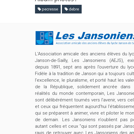
pecresse
debre
L’Association amicale des anciens élèves du ly
Janson-de-Sailly, Les Jansoniens (AEJS), exi
depuis 1891, sept ans après l’ouverture du lyc
Fidèle à la tradition de Janson qui a toujours cult
l’excellence, le pluralisme, et porté haut les vale
de la République, solidement ancrée dans 
réalités du monde contemporain, Les Jansoni
sont délibérément tournés vers l’avenir, vers cel
et ceux qui fréquentent aujourd'hui l'établisseme
qui se préparent à animer, vivre et piloter le mo
de demain. Les Jansoniens n'oublient pas p
autant celles et ceux "qui sont passés par Janso
ravis de retrouver avec Les Jansoniens des am