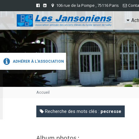
106 rue de la Pompe , 75116 Paris
Conta
Act
ADHÉRER À L'ASSOCIATION
Accueil
Recherche des mots clés :
pecresse
Album photos :