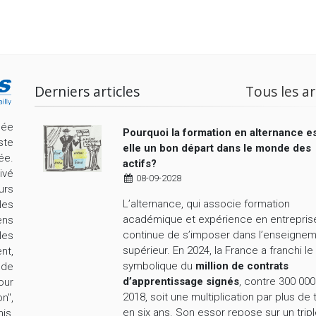
Derniers articles
Tous les ar
cée
Pourquoi la formation en alternance es
ste
elle un bon départ dans le monde des
ée.
actifs?
ivé
08-09-2028
urs
L’alternance, qui associe formation
les
académique et expérience en entrepris
ens
continue de s’imposer dans l’enseigne
les
supérieur. En 2024, la France a franchi le
nt,
symbolique du
million de contrats
nde
d’apprentissage signés
, contre 300 000
our
2018, soit une multiplication par plus de 
n",
en six ans. Son essor repose sur un trip
is,