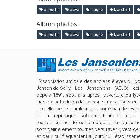
deporte
eleve
plaque
klarsfeld
Album photos :
deporte
eleve
plaque
klarsfeld
L’Association amicale des anciens élèves du ly
Janson-de-Sailly, Les Jansoniens (AEJS), exi
depuis 1891, sept ans après l’ouverture du lyc
Fidèle à la tradition de Janson qui a toujours cult
l’excellence, le pluralisme, et porté haut les vale
de la République, solidement ancrée dans 
réalités du monde contemporain, Les Jansoni
sont délibérément tournés vers l’avenir, vers cel
et ceux qui fréquentent aujourd'hui l'établisseme