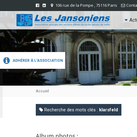
106 rue de la Pompe , 75116 Paris
Conta
Act
ADHÉRER À L'ASSOCIATION
Accueil
Recherche des mots clés :
klarsfeld
Album photos :