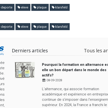
deporte
eleve
plaque
klarsfeld
deporte
eleve
plaque
klarsfeld
Derniers articles
Tous les ar
cée
Pourquoi la formation en alternance es
ste
elle un bon départ dans le monde des
ée.
actifs?
ivé
08-09-2028
urs
L’alternance, qui associe formation
les
académique et expérience en entrepris
ens
continue de s’imposer dans l’enseigne
les
supérieur. En 2024, la France a franchi le
nt,