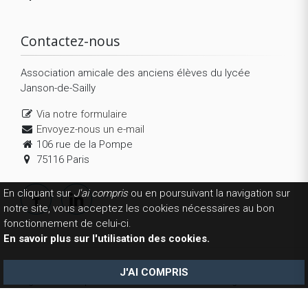
Contactez-nous
Association amicale des anciens élèves du lycée
Janson-de-Sailly
Via notre formulaire
Envoyez-nous un e-mail
106 rue de la Pompe
75116 Paris
En cliquant sur
J'ai compris
ou en poursuivant la navigation sur
notre site, vous acceptez les cookies nécessaires au bon
fonctionnement de celui-ci.
En savoir plus sur l'utilisation des cookies.
Copyright 2026 © AEJS. Tous droits réservés.
Mentions
J'AI COMPRIS
légales
-
Politique de confidentialité
-
Conditions générales de
vente
-
La fondation
- Réalisation
Website-modern