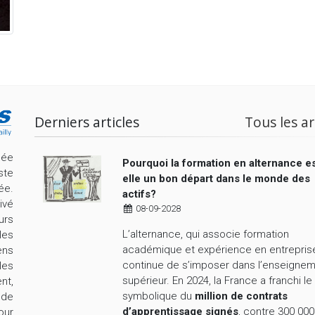
Derniers articles
Tous les ar
cée
Pourquoi la formation en alternance es
ste
elle un bon départ dans le monde des
ée.
actifs?
ivé
08-09-2028
urs
L’alternance, qui associe formation
les
académique et expérience en entrepris
ens
continue de s’imposer dans l’enseigne
les
supérieur. En 2024, la France a franchi le
nt,
symbolique du
million de contrats
nde
d’apprentissage signés
, contre 300 000
our