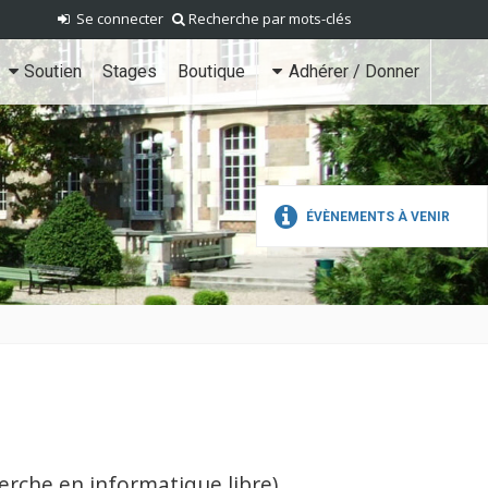
Se connecter
Recherche par mots-clés
Soutien
Stages
Boutique
Adhérer / Donner
ÉVÈNEMENTS À VENIR
erche en informatique libre)