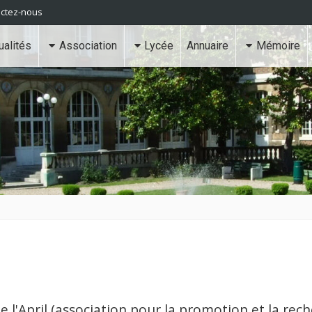
ctez-nous
ualités
Association
Lycée
Annuaire
Mémoire
l'April (association pour la promotion et la rech