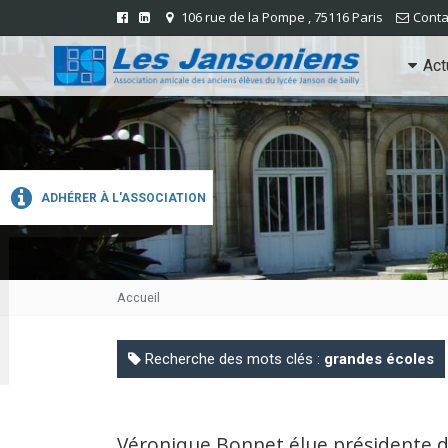
106 rue de la Pompe , 75116 Paris
Conta
Act
ADHÉRER À L'ASSOCIATION
Accueil
Recherche des mots clés :
grandes écoles
Véronique Bonnet élue présidente de 