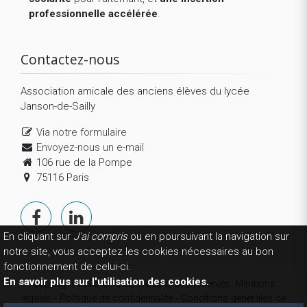
professionnelle accélérée
.
Contactez-nous
Association amicale des anciens élèves du lycée
Janson-de-Sailly
Via notre formulaire
Envoyez-nous un e-mail
106 rue de la Pompe
75116 Paris
En cliquant sur
J'ai compris
ou en poursuivant la navigation sur
notre site, vous acceptez les cookies nécessaires au bon
fonctionnement de celui-ci.
En savoir plus sur l'utilisation des cookies.
Copyright 2026 © AEJS. Tous droits réservés.
Mentions
légales
-
Politique de confidentialité
-
Conditions générales de