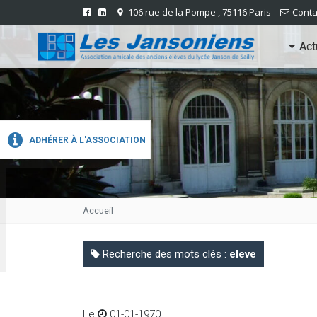
106 rue de la Pompe , 75116 Paris
Conta
Act
ADHÉRER À L'ASSOCIATION
Accueil
Recherche des mots clés :
eleve
Le
01-01-1970