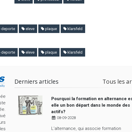
deporte
eleve
plaque
klarsfeld
deporte
eleve
plaque
klarsfeld
Derniers articles
Tous les ar
cée
Pourquoi la formation en alternance es
ste
elle un bon départ dans le monde des
ée.
actifs?
ivé
08-09-2028
urs
L’alternance, qui associe formation
les