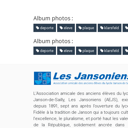
Album photos :
deporte
eleve
plaque
klarsfeld
Album photos :
deporte
eleve
plaque
klarsfeld
L’Association amicale des anciens élèves du ly
Janson-de-Sailly, Les Jansoniens (AEJS), exi
depuis 1891, sept ans après l’ouverture du lyc
Fidèle à la tradition de Janson qui a toujours cult
l’excellence, le pluralisme, et porté haut les vale
de la République, solidement ancrée dans 