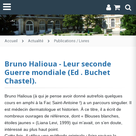
Accueil
Actualité
Publications / Livres
Bruno Halioua - Leur seconde
Guerre mondiale (Ed . Buchet
Chastel).
Bruno Halioua (à qui je pense avoir donné autrefois quelques
cours en amphi à la Fac Saint-Antoine !) a un parcours singulier. Il
est médecin dermatologue et historien. À ce titre, il a écrit de
nombreux ouvrages de référence, dont « Blouses blanches,
étoiles jaunes » (Liana Levi, 1999) qui m’avait, on s’en doute,
intéressé au plus haut point.
Cette fois, il utilise une méthode originale : faire revivre la