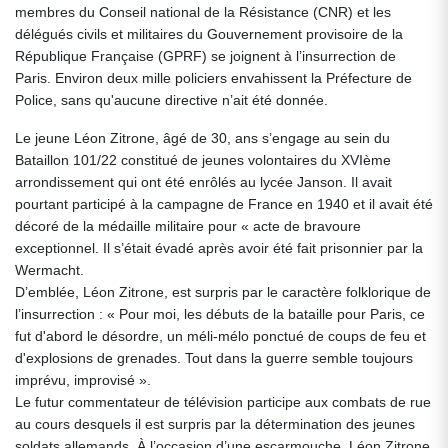
membres du Conseil national de la Résistance (CNR) et les
délégués civils et militaires du Gouvernement provisoire de la
République Française (GPRF) se joignent à l’insurrection de
Paris. Environ deux mille policiers envahissent la Préfecture de
Police, sans qu'aucune directive n’ait été donnée.
Le jeune Léon Zitrone, âgé de 30, ans s’engage au sein du
Bataillon 101/22 constitué de jeunes volontaires du XVIème
arrondissement qui ont été enrôlés au lycée Janson. Il avait
pourtant participé à la campagne de France en 1940 et il avait été
décoré de la médaille militaire pour « acte de bravoure
exceptionnel. Il s’était évadé après avoir été fait prisonnier par la
Wermacht.
D’emblée, Léon Zitrone, est surpris par le caractère folklorique de
l’insurrection : « Pour moi, les débuts de la bataille pour Paris, ce
fut d'abord le désordre, un méli-mélo ponctué de coups de feu et
d'explosions de grenades. Tout dans la guerre semble toujours
imprévu, improvisé ».
Le futur commentateur de télévision participe aux combats de rue
au cours desquels il est surpris par la détermination des jeunes
soldats allemands. À l’occasion d’une escarmouche, Léon Zitrone