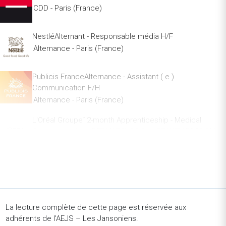
CDD - Paris (France)
NestléAlternant - Responsable média H/F
Alternance - Paris (France)
Publicis FranceAlternance - Assistant ( e )
Communication F/H
Alternance - Paris (France)
L'Oréal Groupe12-month Apprenticeship - Medical
Communication - DERMATOLOGICAL BEAUTY DIVISION -
September 2025
Stage - Paris (France)
AFD - Agence Française de DéveloppementSTAGE -
TECHNOLOGIES D'AVENIR ET IMPACTS DE
DEVELOPPEMENT H/F
La lecture complète de cette page est réservée aux
Stage - Paris (France)
adhérents de l’AEJS – Les Jansoniens.