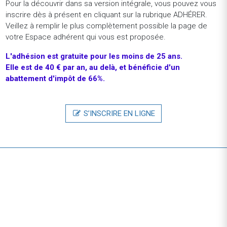
AFD - Agence Française de DéveloppementSTAGE -
Pour la découvrir dans sa version intégrale, vous pouvez vous
DISPOSITIF DE GESTION DES RECLAMATIONS
inscrire dès à présent en cliquant sur la rubrique ADHÉRER.
ENVIRONNEMENTALES ET SOCIALES (E&S) AFD - H/F
Veillez à remplir le plus complètement possible la page de
votre Espace adhérent qui vous est proposée.
Stage - Paris (France)
L'adhésion
est
gratuite
pour
les
moins
de
25
ans.
GIE AXAInternship - Compliance Data Analyts -
Elle est de 40 € par an, au delà, et bénéficie d'un
September 2025
abattement d'impôt de 66%.
Stage - Paris (France)
HOUSE OF ABYIngénieur systèmes et réseaux X/ F/H
CDI - Paris (France)
S’INSCRIRE EN LIGNE
HOUSE OF ABYDéveloppeur PHP X/ F/H
CDI - Paris (France)
AmundiStage - Chargé Structuration ETF Actifs et ETF en
marque blanche H/F
Stage - Paris (France)