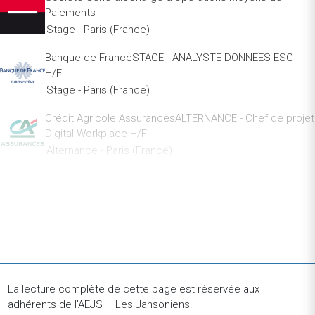
Paiements
Stage - Paris (France)
Banque de FranceSTAGE - ANALYSTE DONNEES ESG -
H/F
Stage - Paris (France)
Crédit Agricole AssurancesALTERNANCE - Chef de projet
Digital Workplace H/F
Alternance - Paris (France)
Crédit Agricole AssurancesALTERNANCE - Chargé de
Marketing Opérationnel H/F
Alternance - Paris (France)
WPP MediaAccount Executive Analytics & Insights - CDI
CDI - Paris (France)
La lecture complète de cette page est réservée aux
Compagnie des AlpesEt si vous étiez notre prochain
adhérents de l’AEJS – Les Jansoniens.
ALTERNANT CHARGÉ(E) DE DÉVELOPPEMENT RH - H/F