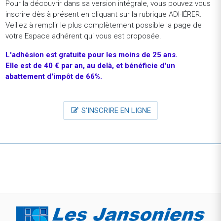
Pour la découvrir dans sa version intégrale, vous pouvez vous
Alternance - Paris (France)
inscrire dès à présent en cliquant sur la rubrique ADHÉRER.
Veillez à remplir le plus complètement possible la page de
Axa Group OperationsAPPRENTISSAGE - Digital
votre Espace adhérent qui vous est proposée.
Sustainability F/H
Alternance - Paris (France)
L'adhésion
est
gratuite
pour
les
moins
de
25
ans.
Elle est de 40 € par an, au delà, et bénéficie d'un
GIE AXAApprenticeship - Actuarial P&C - September 2025
abattement d'impôt de 66%.
Alternance - Paris (France)
ThalesALTERNANCE S3NS - Chargé de communication
S’INSCRIRE EN LIGNE
visuelle /Graphiste en alternance (H/F)
Alternance - Paris (France)
REVENIR À LA LISTE DES OFFRES