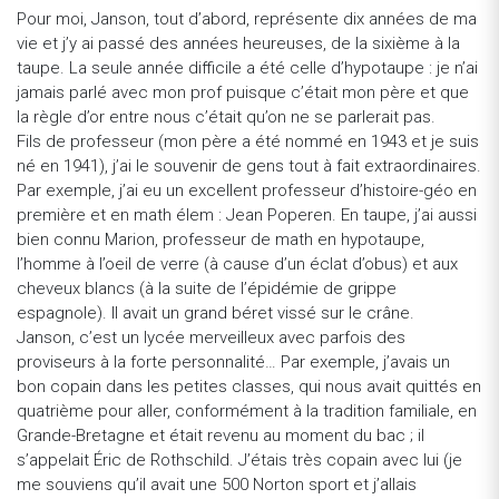
Pour moi, Janson, tout d’abord, représente dix années de ma
vie et j’y ai passé des années heureuses, de la sixième à la
taupe. La seule année difficile a été celle d’hypotaupe : je n’ai
jamais parlé avec mon prof puisque c’était mon père et que
la règle d’or entre nous c’était qu’on ne se parlerait pas.
Fils de professeur (mon père a été nommé en 1943 et je suis
né en 1941), j’ai le souvenir de gens tout à fait extraordinaires.
Par exemple, j’ai eu un excellent professeur d’histoire-géo en
première et en math élem : Jean Poperen. En taupe, j’ai aussi
bien connu Marion, professeur de math en hypotaupe,
l’homme à l’oeil de verre (à cause d’un éclat d’obus) et aux
cheveux blancs (à la suite de l’épidémie de grippe
espagnole). Il avait un grand béret vissé sur le crâne.
Janson, c’est un lycée merveilleux avec parfois des
proviseurs à la forte personnalité… Par exemple, j’avais un
bon copain dans les petites classes, qui nous avait quittés en
quatrième pour aller, conformément à la tradition familiale, en
Grande-Bretagne et était revenu au moment du bac ; il
s’appelait Éric de Rothschild. J’étais très copain avec lui (je
me souviens qu’il avait une 500 Norton sport et j’allais