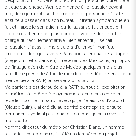
d’exploitation. Il appelle le directeur du personnel qui entre et
dit quelque chose ; Weill commence à l’engueuler devant
moi, donc je m’éclipse. Le directeur du personnel m’invite
ensuite à passer dans son bureau. Entretien sympathique en
fait et il appelle son adjoint qui lui aussi se fait engueuler !
Donc nouvel entretien plus concret avec ce dernier et le
chargé du recrutement arrive. Bien entendu, il se fait
engueuler lui aussi ! Il me dit alors d’aller voir mon futur
directeur… donc je traverse Paris pour aller quai de la Rapée
(siège du métro parisien). Il recevait des Mexicains, à propos
de l’inauguration de métro de Mexico quelques mois plus
tard. Il me présente à tout le monde et me déclare ensuite : «
Bienvenue à la RATP, on se verra plus tard. »
Ma carrière s’est déroulée à la RATP, surtout à l’exploitation
du métro. J’ai même été syndicaliste car je suis entré en
rébellion contre un patron avec qui je n’étais pas d’accord
(Claude Quin). J’ai été élu au comité d’entreprise, ensuite
permanent syndical puis, quand il est parti, je suis revenu à
mon poste.
Nommé directeur du métro par Christian Blanc, un homme
tout à fait extraordinaire, j’ai été un des pères du projet