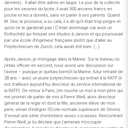
derrière)… Il allait être admis en taupe. Le jour de la collecte
pour les oeuvres du lycée, il avait 500 anciens francs en
poche et les a donnés, sans en parler à ses parents. Quand
M. Sire, le proviseur, a su cela, il a dit qu’il était trop pingre et
qu’on ne le garderait pas ! C’était dommage car avoir un
Rothschild qui finissait ses études à Janson et qui poursuivait
par une école d’ingénieur française plutôt que d’aller au
Polytechnicum de Zurich, cela aurait été bien. (…)
Après Janson, je m’engage dans la Marine. Sur le bateau où
j’étais officier en second, nous avons une discussion sur
l’avenir – puisque je quittais bientôt la Marine, futur retraité de
28 ans – avec un jeune polytechnicien qui entrait à la RATP (il
est d’ailleurs aujourd’hui directeur du service international de
la RATP). De retour à Paris, j’en touche un mot à mon père qui
me promet de parler de moi à Pierre Weill, alors directeur
général de la régie et dont la fille, ancienne élève de mon
père, venait d’intégrer l’École normale supérieure de Sèvres.
S’ensuit une série d’entretiens assez cocasses. Rencontrant
Pierre Weill, je lui déclare que j’aimerais m’occuper