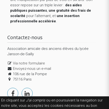
essor repose sur un triple levier :
des aides
publiques puissantes
,
une gratuité des frais de
scolarité
pour l’alternant, et
une insertion
professionnelle accélérée
.
Contactez-nous
Association amicale des anciens élèves du lycée
Janson-de-Sailly
Via notre formulaire
Envoyez-nous un e-mail
106 rue de la Pompe
75116 Paris
En cliquant sur
J'ai compris
ou en poursuivant la navigation sur
notre site, vous acceptez les cookies nécessaires au bon