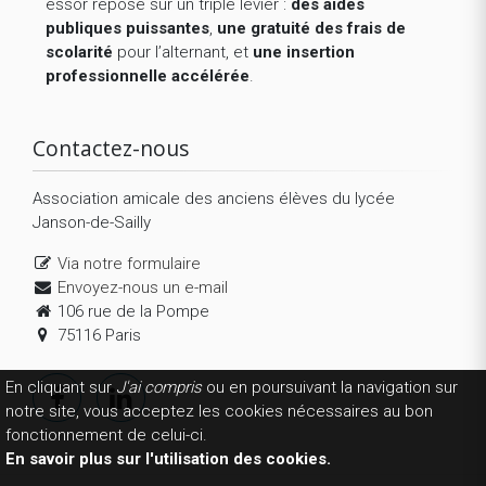
essor repose sur un triple levier :
des aides
publiques puissantes
,
une gratuité des frais de
scolarité
pour l’alternant, et
une insertion
professionnelle accélérée
.
Contactez-nous
Association amicale des anciens élèves du lycée
Janson-de-Sailly
Via notre formulaire
Envoyez-nous un e-mail
106 rue de la Pompe
75116 Paris
En cliquant sur
J'ai compris
ou en poursuivant la navigation sur
notre site, vous acceptez les cookies nécessaires au bon
fonctionnement de celui-ci.
En savoir plus sur l'utilisation des cookies.