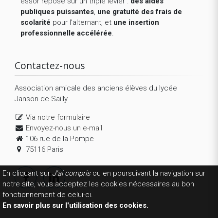
essor repose sur un triple levier :
des aides
publiques puissantes
,
une gratuité des frais de
scolarité
pour l’alternant, et
une insertion
professionnelle accélérée
.
Contactez-nous
Association amicale des anciens élèves du lycée
Janson-de-Sailly
Via notre formulaire
Envoyez-nous un e-mail
106 rue de la Pompe
75116 Paris
En cliquant sur
J'ai compris
ou en poursuivant la navigation sur
notre site, vous acceptez les cookies nécessaires au bon
fonctionnement de celui-ci.
En savoir plus sur l'utilisation des cookies.