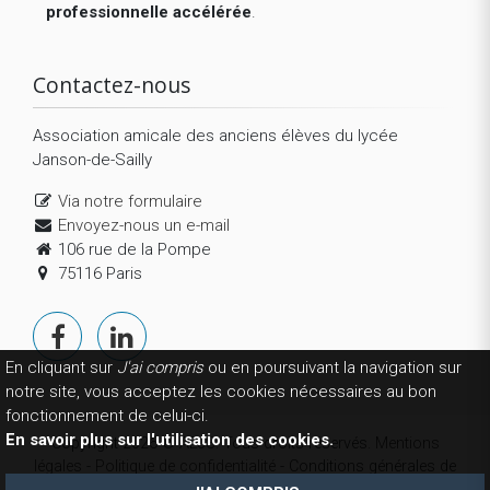
professionnelle accélérée
.
Contactez-nous
Association amicale des anciens élèves du lycée
Janson-de-Sailly
Via notre formulaire
Envoyez-nous un e-mail
106 rue de la Pompe
75116 Paris
En cliquant sur
J'ai compris
ou en poursuivant la navigation sur
notre site, vous acceptez les cookies nécessaires au bon
fonctionnement de celui-ci.
En savoir plus sur l'utilisation des cookies.
Copyright 2026 © AEJS. Tous droits réservés.
Mentions
légales
-
Politique de confidentialité
-
Conditions générales de
vente
-
La fondation
- Réalisation
Website-modern