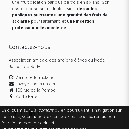
une multiplication par plus de trois en six ans. Son
essor repose sur un triple levier :
des aides
publiques puissantes
,
une gratuité des frais de
scolarité
pour l’alternant, et
une insertion
professionnelle accélérée
.
Contactez-nous
Association amicale des anciens élèves du lycée
Janson-de-Sailly
Via notre formulaire
Envoyez-nous un e-mail
106 rue de la Pompe
75116 Paris
En cliquant sur
J'ai compris
ou en poursuivant la navigation sur
notre site, vous acceptez les cookies nécessaires au bon
fonctionnement de celui-ci.