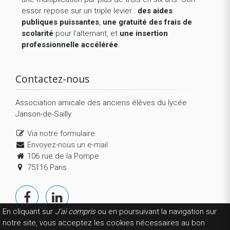
essor repose sur un triple levier :
des aides
publiques puissantes
,
une gratuité des frais de
scolarité
pour l’alternant, et
une insertion
professionnelle accélérée
.
Contactez-nous
Association amicale des anciens élèves du lycée
Janson-de-Sailly
Via notre formulaire
Envoyez-nous un e-mail
106 rue de la Pompe
75116 Paris
En cliquant sur
J'ai compris
ou en poursuivant la navigation sur
notre site, vous acceptez les cookies nécessaires au bon