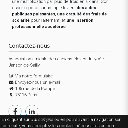
une multiplication par plus de trois en six ans. Son
essor repose sur un triple levier :
des aides
publiques puissantes
,
une gratuité des frais de
scolarité
pour l’alternant, et
une insertion
professionnelle accélérée
.
Contactez-nous
Association amicale des anciens élèves du lycée
Janson-de-Sailly
Via notre formulaire
Envoyez-nous un e-mail
106 rue de la Pompe
75116 Paris
En cliquant sur
J'ai compris
ou en poursuivant la navigation sur
notre site, vous acceptez les cookies nécessaires au bon