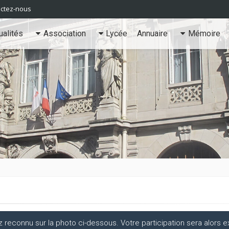
ctez-nous
ualités
Association
Lycée
Annuaire
Mémoire
econnu sur la photo ci-dessous. Votre participation sera alors ex