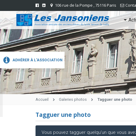
106 rue de la Pompe , 75116 Paris
Conta
Act
ADHÉRER À L'ASSOCIATION
Accueil
Galeries photos
Tagguer une photo
Tagguer une photo
Vous pouvez tagguer quelqu'un que vous avez r