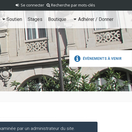
Se connecter
Recherche par mots-clés
Soutien
Stages
Boutique
Adhérer / Donner
ÉVÈNEMENTS À VENIR
aminée par un administrateur du site.