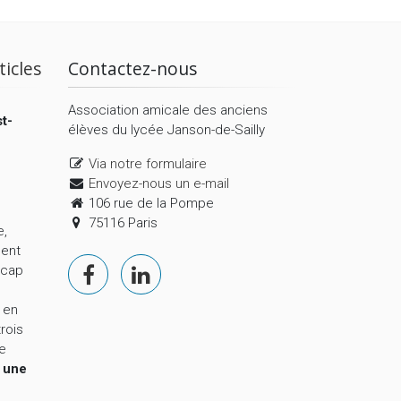
ticles
Contactez-nous
Association amicale des anciens
t-
élèves du lycée Janson-de-Sailly
Via notre formulaire
Envoyez-nous un e-mail
106 rue de la Pompe
75116 Paris
e,
ment
 cap
 en
trois
le
,
une