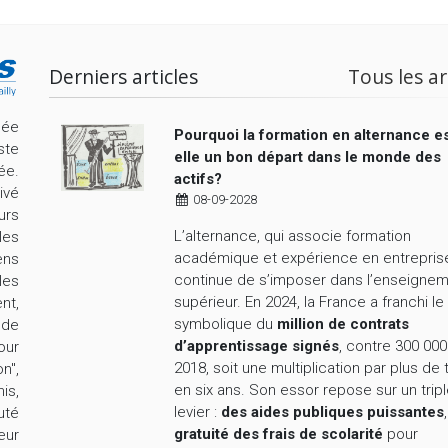
Derniers articles
Tous les ar
cée
Pourquoi la formation en alternance es
ste
elle un bon départ dans le monde des
ée.
actifs?
ivé
08-09-2028
urs
L’alternance, qui associe formation
les
académique et expérience en entrepris
ens
continue de s’imposer dans l’enseigne
les
supérieur. En 2024, la France a franchi le
nt,
symbolique du
million de contrats
nde
d’apprentissage signés
, contre 300 000
our
2018, soit une multiplication par plus de 
n",
en six ans. Son essor repose sur un trip
is,
levier :
des aides publiques puissantes
uté
gratuité des frais de scolarité
pour
eur