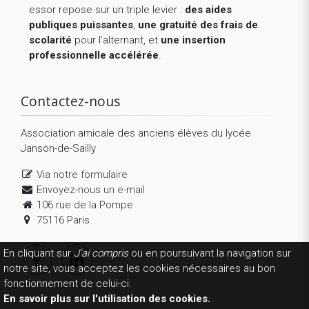
essor repose sur un triple levier :
des aides
publiques puissantes
,
une gratuité des frais de
scolarité
pour l’alternant, et
une insertion
professionnelle accélérée
.
Contactez-nous
Association amicale des anciens élèves du lycée
Janson-de-Sailly
Via notre formulaire
Envoyez-nous un e-mail
106 rue de la Pompe
75116 Paris
En cliquant sur
J'ai compris
ou en poursuivant la navigation sur
notre site, vous acceptez les cookies nécessaires au bon
fonctionnement de celui-ci.
En savoir plus sur l'utilisation des cookies.