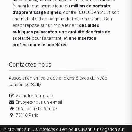
franchi le cap symbolique du
million de contrats
d’apprentissage signés
, contre 300 000 en 2018, soit
une multiplication par plus de trois en six ans. Son
essor repose sur un triple levier :
des aides
publiques puissantes
,
une gratuité des frais de
scolarité
pour l’alternant, et
une insertion
professionnelle accélérée
.
Contactez-nous
Association amicale des anciens élèves du lycée
Janson-de-Sailly
Via notre formulaire
Envoyez-nous un e-mail
106 rue de la Pompe
75116 Paris
En cliquant sur
J'ai compris
ou en poursuivant la navigation sur