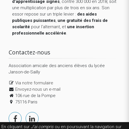
d’apprentissage signés
, contre 300 000 en 2018, soit
une multiplication par plus de trois en six ans. Son
essor repose sur un triple levier :
des aides
publiques puissantes
,
une gratuité des frais de
scolarité
pour l’alternant, et
une insertion
professionnelle accélérée
.
Contactez-nous
Association amicale des anciens élèves du lycée
Janson-de-Sailly
Via notre formulaire
Envoyez-nous un e-mail
106 rue de la Pompe
75116 Paris
En cliquant sur
J'ai compris
ou en poursuivant la navigation sur