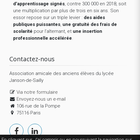
d’apprentissage signés
, contre 300 000 en 2018, soit
une multiplication par plus de trois en six ans. Son
essor repose sur un triple levier :
des aides
publiques puissantes
,
une gratuité des frais de
scolarité
pour l’alternant, et
une insertion
professionnelle accélérée
.
Contactez-nous
Association amicale des anciens élèves du lycée
Janson-de-Sailly
Via notre formulaire
Envoyez-nous un e-mail
106 rue de la Pompe
75116 Paris
En cliquant sur
J'ai compris
ou en poursuivant la navigation sur