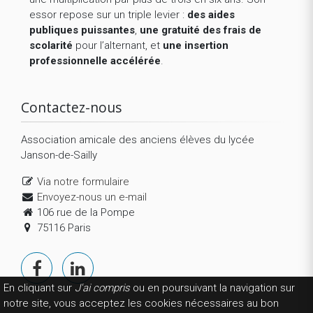
essor repose sur un triple levier :
des aides
publiques puissantes
,
une gratuité des frais de
scolarité
pour l’alternant, et
une insertion
professionnelle accélérée
.
Contactez-nous
Association amicale des anciens élèves du lycée
Janson-de-Sailly
Via notre formulaire
Envoyez-nous un e-mail
106 rue de la Pompe
75116 Paris
En cliquant sur
J'ai compris
ou en poursuivant la navigation sur
notre site, vous acceptez les cookies nécessaires au bon