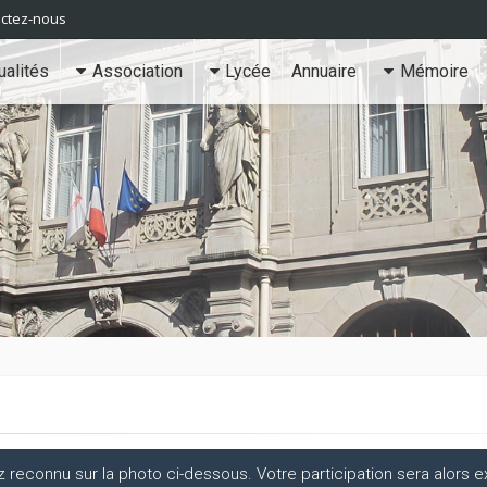
ctez-nous
ualités
Association
Lycée
Annuaire
Mémoire
econnu sur la photo ci-dessous. Votre participation sera alors ex