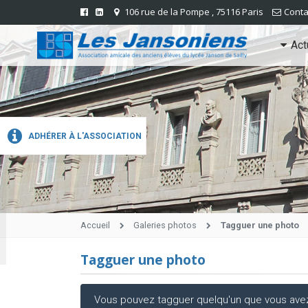
106 rue de la Pompe , 75116 Paris
Conta
Act
ADHÉRER À L'ASSOCIATION
Accueil
Galeries photos
Tagguer une photo
Tagguer une photo
Vous pouvez tagguer quelqu'un que vous avez r