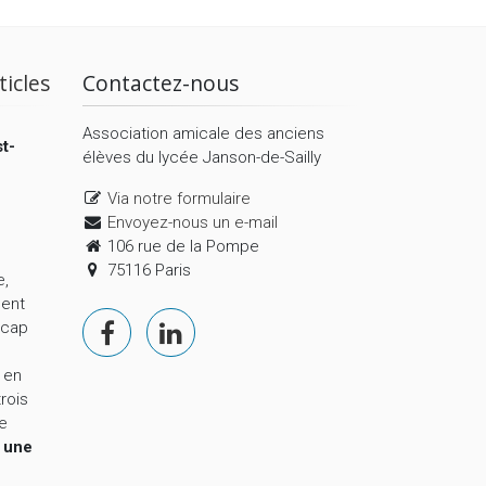
ticles
Contactez-nous
Association amicale des anciens
t-
élèves du lycée Janson-de-Sailly
Via notre formulaire
Envoyez-nous un e-mail
106 rue de la Pompe
75116 Paris
e,
ment
 cap
 en
trois
le
,
une