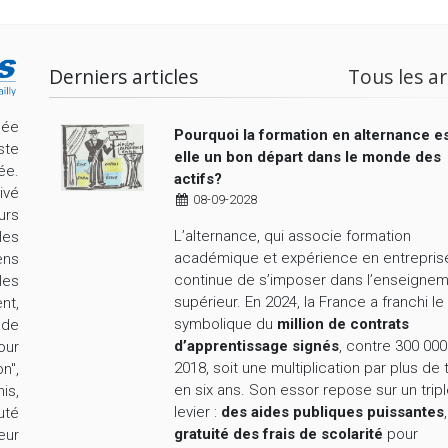
Derniers articles
Tous les ar
cée
Pourquoi la formation en alternance es
ste
elle un bon départ dans le monde des
ée.
actifs?
ivé
08-09-2028
urs
L’alternance, qui associe formation
les
académique et expérience en entrepris
ens
continue de s’imposer dans l’enseigne
les
supérieur. En 2024, la France a franchi le
nt,
symbolique du
million de contrats
nde
d’apprentissage signés
, contre 300 000
our
2018, soit une multiplication par plus de 
n",
en six ans. Son essor repose sur un trip
is,
levier :
des aides publiques puissantes
uté
gratuité des frais de scolarité
pour
eur