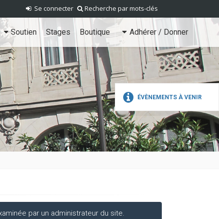
Se connecter
Recherche par mots-clés
Soutien
Stages
Boutique
Adhérer / Donner
ÉVÈNEMENTS À VENIR
aminée par un administrateur du site.