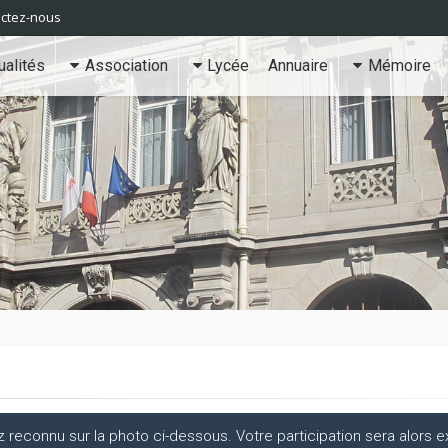
ctez-nous
ualités
Association
Lycée
Annuaire
Mémoire
econnu sur la photo ci-dessous. Votre participation sera alors ex