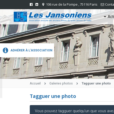
106 rue de la Pompe , 75116 Paris
Conta
Act
ADHÉRER À L'ASSOCIATION
Accueil
Galeries photos
Tagguer une photo
Tagguer une photo
Vous pouvez tagguer quelqu'un que vous avez r