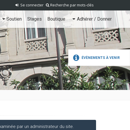
Se connecter
Recherche par mots-clés
Soutien
Stages
Boutique
Adhérer / Donner
ÉVÈNEMENTS À VENIR
aminée par un administrateur du site.