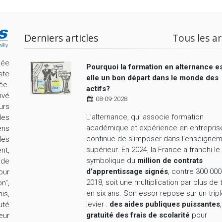
Derniers articles
Tous les ar
cée
Pourquoi la formation en alternance es
ste
elle un bon départ dans le monde des
ée.
actifs?
ivé
08-09-2028
urs
L’alternance, qui associe formation
les
académique et expérience en entrepris
ens
continue de s’imposer dans l’enseigne
les
supérieur. En 2024, la France a franchi le
nt,
symbolique du
million de contrats
nde
d’apprentissage signés
, contre 300 000
our
2018, soit une multiplication par plus de 
n",
en six ans. Son essor repose sur un trip
is,
levier :
des aides publiques puissantes
uté
gratuité des frais de scolarité
pour
eur