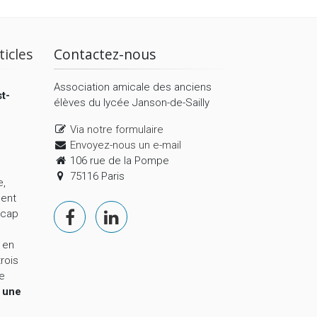
ticles
Contactez-nous
Association amicale des anciens
t-
élèves du lycée Janson-de-Sailly
Via notre formulaire
Envoyez-nous un e-mail
106 rue de la Pompe
75116 Paris
e,
ment
 cap
 en
trois
le
,
une