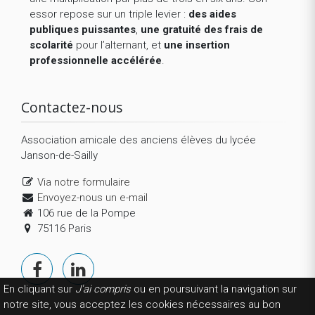
essor repose sur un triple levier :
des aides
publiques puissantes
,
une gratuité des frais de
scolarité
pour l’alternant, et
une insertion
professionnelle accélérée
.
Contactez-nous
Association amicale des anciens élèves du lycée
Janson-de-Sailly
Via notre formulaire
Envoyez-nous un e-mail
106 rue de la Pompe
75116 Paris
En cliquant sur
J'ai compris
ou en poursuivant la navigation sur
notre site, vous acceptez les cookies nécessaires au bon