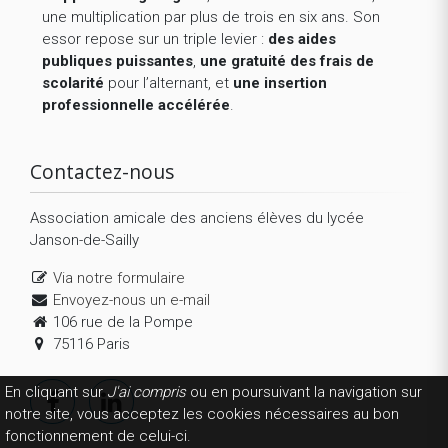
une multiplication par plus de trois en six ans. Son
essor repose sur un triple levier :
des aides
publiques puissantes
,
une gratuité des frais de
scolarité
pour l’alternant, et
une insertion
professionnelle accélérée
.
Contactez-nous
Association amicale des anciens élèves du lycée
Janson-de-Sailly
Via notre formulaire
Envoyez-nous un e-mail
106 rue de la Pompe
75116 Paris
En cliquant sur
J'ai compris
ou en poursuivant la navigation sur
notre site, vous acceptez les cookies nécessaires au bon
fonctionnement de celui-ci.