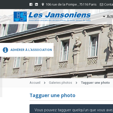
106 rue de la Pompe , 75116 Paris
Conta
Act
ADHÉRER À L'ASSOCIATION
Accueil
Galeries photos
Tagguer une photo
Tagguer une photo
Vous pouvez tagguer quelqu'un que vous avez r