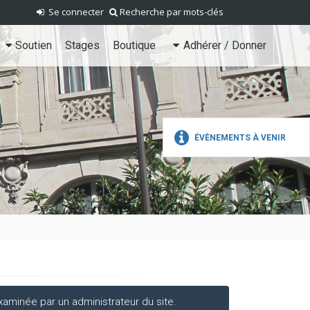
Se connecter
Recherche par mots-clés
Soutien
Stages
Boutique
Adhérer / Donner
ÉVÈNEMENTS À VENIR
aminée par un administrateur du site.