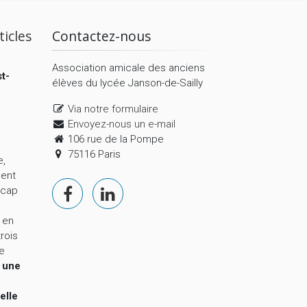
ticles
Contactez-nous
Association amicale des anciens
t-
élèves du lycée Janson-de-Sailly
Via notre formulaire
Envoyez-nous un e-mail
106 rue de la Pompe
75116 Paris
e,
ment
 cap
 en
trois
le
,
une
elle