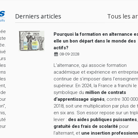
Derniers articles
Tous les ar
cée
Pourquoi la formation en alternance es
ste
elle un bon départ dans le monde des
ée.
actifs?
ivé
08-09-2028
urs
L’alternance, qui associe formation
les
académique et expérience en entrepris
ens
continue de s’imposer dans l’enseigne
les
supérieur. En 2024, la France a franchi le
nt,
symbolique du
million de contrats
nde
d’apprentissage signés
, contre 300 000
our
2018, soit une multiplication par plus de 
n",
en six ans. Son essor repose sur un trip
is,
levier :
des aides publiques puissantes
uté
gratuité des frais de scolarité
pour
eur
l’alternant, et
une insertion professionn