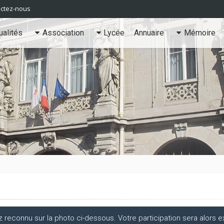
ctez-nous
ualités
Association
Lycée
Annuaire
Mémoire
econnu sur la photo ci-dessous. Votre participation sera alors ex