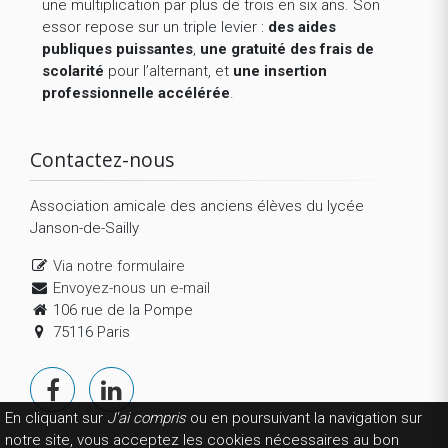
une multiplication par plus de trois en six ans. Son
essor repose sur un triple levier :
des aides
publiques puissantes
,
une gratuité des frais de
scolarité
pour l’alternant, et
une insertion
professionnelle accélérée
.
Contactez-nous
Association amicale des anciens élèves du lycée
Janson-de-Sailly
Via notre formulaire
Envoyez-nous un e-mail
106 rue de la Pompe
75116 Paris
En cliquant sur
J'ai compris
ou en poursuivant la navigation sur
notre site, vous acceptez les cookies nécessaires au bon