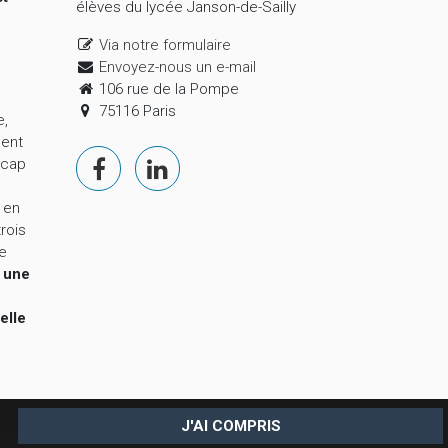
élèves du lycée Janson-de-Sailly
Via notre formulaire
Envoyez-nous un e-mail
106 rue de la Pompe
75116 Paris
e,
ment
 cap
 en
trois
le
,
une
elle
J'AI COMPRIS