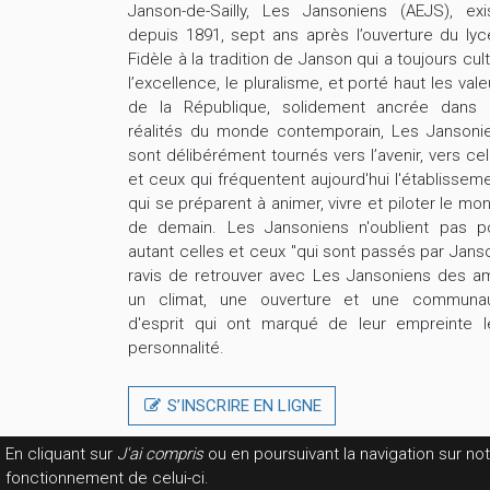
Janson-de-Sailly, Les Jansoniens (AEJS), exi
depuis 1891, sept ans après l’ouverture du lyc
Fidèle à la tradition de Janson qui a toujours cult
l’excellence, le pluralisme, et porté haut les vale
de la République, solidement ancrée dans 
réalités du monde contemporain, Les Jansoni
sont délibérément tournés vers l’avenir, vers cel
et ceux qui fréquentent aujourd'hui l'établisseme
qui se préparent à animer, vivre et piloter le mo
de demain. Les Jansoniens n'oublient pas p
autant celles et ceux "qui sont passés par Janso
ravis de retrouver avec Les Jansoniens des am
un climat, une ouverture et une communa
d'esprit qui ont marqué de leur empreinte l
personnalité.
S’INSCRIRE EN LIGNE
En cliquant sur
J'ai compris
ou en poursuivant la navigation sur no
fonctionnement de celui-ci.