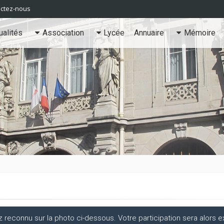
ctez-nous
ualités
Association
Lycée
Annuaire
Mémoire
econnu sur la photo ci-dessous. Votre participation sera alors ex