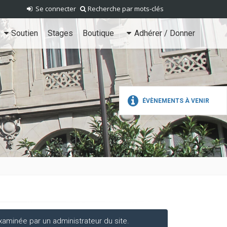
Se connecter
Recherche par mots-clés
Soutien
Stages
Boutique
Adhérer / Donner
ÉVÈNEMENTS À VENIR
aminée par un administrateur du site.