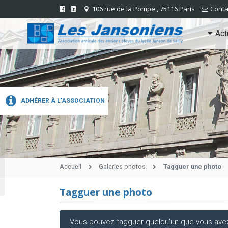
106 rue de la Pompe , 75116 Paris
Conta
Act
ADHÉRER À L'ASSOCIATION
Accueil
Galeries photos
Tagguer une photo
Tagguer une photo
Vous pouvez tagguer quelqu'un que vous avez r