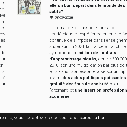
ste
elle un bon départ dans le monde des
ée.
actifs?
ivé
08-09-2028
urs
L’alternance, qui associe formation
les
académique et expérience en entrepris
ens
continue de s’imposer dans l’enseigne
les
supérieur. En 2024, la France a franchi le
nt,
symbolique du
million de contrats
nde
d’apprentissage signés
, contre 300 000
our
2018, soit une multiplication par plus de 
n",
en six ans. Son essor repose sur un trip
is,
levier :
des aides publiques puissantes
uté
gratuité des frais de scolarité
pour
eur
l’alternant, et
une insertion professionn
accélérée
.
tre site, vous acceptez les cookies nécessaires au bon