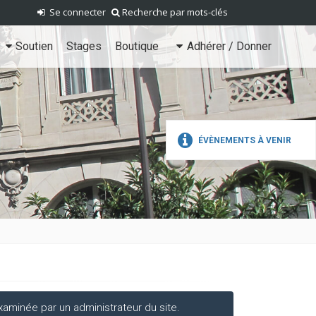
Se connecter
Recherche par mots-clés
Soutien
Stages
Boutique
Adhérer / Donner
ÉVÈNEMENTS À VENIR
aminée par un administrateur du site.