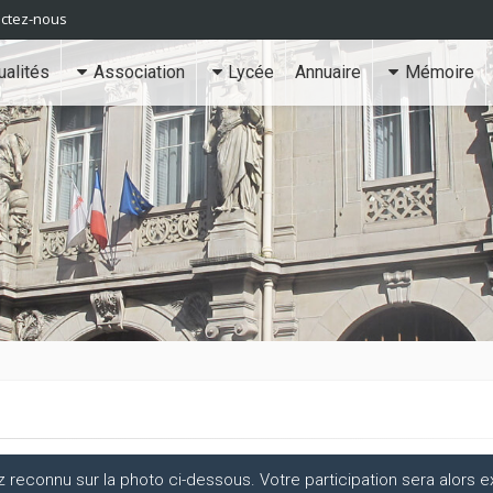
ctez-nous
ualités
Association
Lycée
Annuaire
Mémoire
econnu sur la photo ci-dessous. Votre participation sera alors ex