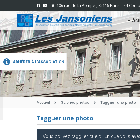
106 rue de la Pompe , 75116 Paris
Conta
Act
ADHÉRER À L'ASSOCIATION
Accueil
Galeries photos
Tagguer une photo
Tagguer une photo
Vous pouvez tagguer quelqu'un que vous avez r