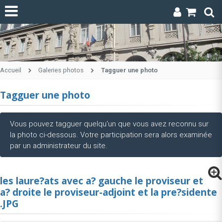
Accueil
Galeries photos
Tagguer une photo
Tagguer une photo
Vous pouvez tagguer quelqu'un que vous avez reconnu sur
la photo ci-dessous. Votre participation sera alors examinée
par un administrateur du site.
les laure?ats avec a? gauche le proviseur et
a? droite le proviseur-adjoint et la pre?sidente
.JPG