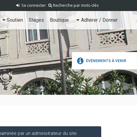
Se connecter
Recherche par mots-clés
Soutien
Stages
Boutique
Adhérer / Donner
ÉVÈNEMENTS À VENIR
aminée par un administrateur du site.