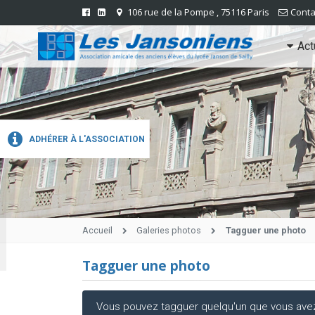
106 rue de la Pompe , 75116 Paris
Conta
Act
ADHÉRER À L'ASSOCIATION
Accueil
Galeries photos
Tagguer une photo
Tagguer une photo
Vous pouvez tagguer quelqu'un que vous avez r