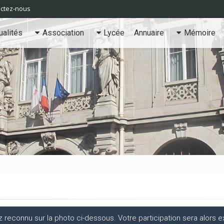
ctez-nous
ualités
Association
Lycée
Annuaire
Mémoire
econnu sur la photo ci-dessous. Votre participation sera alors ex