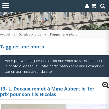
Accueil
Galeries photos
Tagguer une photo
Tagguer une photo
Vous pouvez tagguer quelqu'un que vous avez reconnu sur
la photo ci-dessous. Votre participation sera alors examinée
par un administrateur du site.
13- L. Decaux remet à Mme Aubert le 1er
prix pour son fils Nicolas