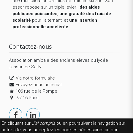
une multiplication par plus de trois en six ans. Son
essor repose sur un triple levier :
des aides
publiques puissantes
,
une gratuité des frais de
scolarité
pour l’alternant, et
une insertion
professionnelle accélérée
.
Contactez-nous
Association amicale des anciens élèves du lycée
Janson-de-Sailly
Via notre formulaire
Envoyez-nous un e-mail
106 rue de la Pompe
75116 Paris
En cliquant sur
J'ai compris
ou en poursuivant la navigation sur
notre site, vous acceptez les cookies nécessaires au bon