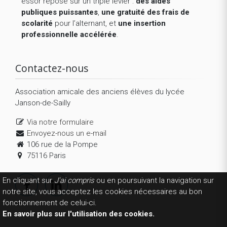
essor repose sur un triple levier :
des aides
publiques puissantes
,
une gratuité des frais de
scolarité
pour l’alternant, et
une insertion
professionnelle accélérée
.
Contactez-nous
Association amicale des anciens élèves du lycée
Janson-de-Sailly
Via notre formulaire
Envoyez-nous un e-mail
106 rue de la Pompe
75116 Paris
En cliquant sur
J'ai compris
ou en poursuivant la navigation sur
notre site, vous acceptez les cookies nécessaires au bon
fonctionnement de celui-ci.
En savoir plus sur l'utilisation des cookies.