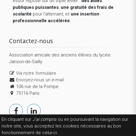
essor repose sur un triple levier :
des aides
publiques puissantes
,
une gratuité des frais de
scolarité
pour l’alternant, et
une insertion
professionnelle accélérée
.
Contactez-nous
Association amicale des anciens élèves du lycée
Janson-de-Sailly
Via notre formulaire
Envoyez-nous un e-mail
106 rue de la Pompe
75116 Paris
En cliquant sur
J'ai compris
ou en poursuivant la navigation sur
notre site, vous acceptez les cookies nécessaires au bon
fonctionnement de celui-ci.