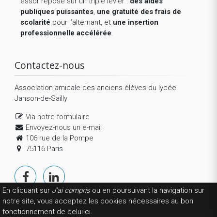
essor repose sur un triple levier :
des aides
publiques puissantes
,
une gratuité des frais de
scolarité
pour l’alternant, et
une insertion
professionnelle accélérée
.
Contactez-nous
Association amicale des anciens élèves du lycée
Janson-de-Sailly
Via notre formulaire
Envoyez-nous un e-mail
106 rue de la Pompe
75116 Paris
En cliquant sur
J'ai compris
ou en poursuivant la navigation sur
notre site, vous acceptez les cookies nécessaires au bon
fonctionnement de celui-ci.