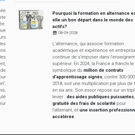
cée
Pourquoi la formation en alternance es
ste
elle un bon départ dans le monde des
ée.
actifs?
ivé
08-09-2028
urs
L’alternance, qui associe formation
les
académique et expérience en entrepris
ens
continue de s’imposer dans l’enseigne
les
supérieur. En 2024, la France a franchi le
nt,
symbolique du
million de contrats
nde
d’apprentissage signés
, contre 300 000
our
2018, soit une multiplication par plus de 
n",
en six ans. Son essor repose sur un trip
is,
levier :
des aides publiques puissantes
uté
gratuité des frais de scolarité
pour
eur
l’alternant, et
une insertion professionn
accélérée
.