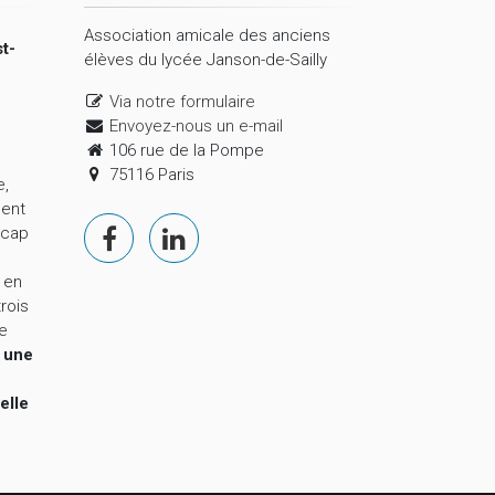
Association amicale des anciens
t-
élèves du lycée Janson-de-Sailly
Via notre formulaire
Envoyez-nous un e-mail
106 rue de la Pompe
75116 Paris
e,
ment
 cap
 en
trois
le
,
une
elle