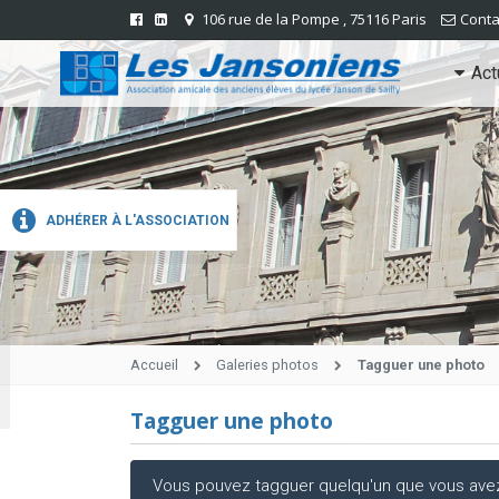
106 rue de la Pompe , 75116 Paris
Conta
Act
ADHÉRER À L'ASSOCIATION
Accueil
Galeries photos
Tagguer une photo
Tagguer une photo
Vous pouvez tagguer quelqu'un que vous avez r