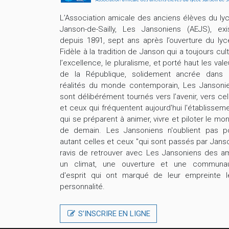
L’Association amicale des anciens élèves du ly
Janson-de-Sailly, Les Jansoniens (AEJS), exi
depuis 1891, sept ans après l’ouverture du lyc
Fidèle à la tradition de Janson qui a toujours cult
l’excellence, le pluralisme, et porté haut les vale
de la République, solidement ancrée dans 
réalités du monde contemporain, Les Jansoni
sont délibérément tournés vers l’avenir, vers cel
et ceux qui fréquentent aujourd'hui l'établisseme
qui se préparent à animer, vivre et piloter le mo
de demain. Les Jansoniens n'oublient pas p
autant celles et ceux "qui sont passés par Janso
ravis de retrouver avec Les Jansoniens des am
un climat, une ouverture et une communa
d'esprit qui ont marqué de leur empreinte l
personnalité.
S’INSCRIRE EN LIGNE