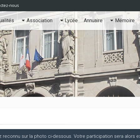
ctez-nous
ualités
Association
Lycée
Annuaire
Mémoire
econnu sur la photo ci-dessous. Votre participation sera alors ex