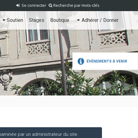
Se connecter
Recherche par mots-clés
Soutien
Stages
Boutique
Adhérer / Donner
ÉVÈNEMENTS À VENIR
aminée par un administrateur du site.