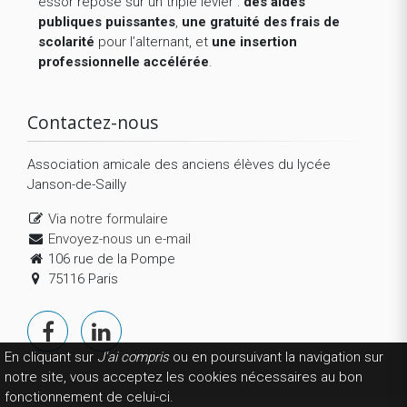
essor repose sur un triple levier :
des aides
publiques puissantes
,
une gratuité des frais de
scolarité
pour l’alternant, et
une insertion
professionnelle accélérée
.
Contactez-nous
Association amicale des anciens élèves du lycée
Janson-de-Sailly
Via notre formulaire
Envoyez-nous un e-mail
106 rue de la Pompe
75116 Paris
En cliquant sur
J'ai compris
ou en poursuivant la navigation sur
notre site, vous acceptez les cookies nécessaires au bon
fonctionnement de celui-ci.