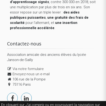
d’apprentissage signés
, contre 300 000 en 2018, soit
une multiplication par plus de trois en six ans. Son
essor repose sur un triple levier :
des aides
publiques puissantes
,
une gratuité des frais de
scolarité
pour l’alternant, et
une insertion
professionnelle accélérée
.
Contactez-nous
Association amicale des anciens élèves du lycée
Janson-de-Sailly
Via notre formulaire
Envoyez-nous un e-mail
106 rue de la Pompe
75116 Paris
En cliquant sur
J'ai compris
ou en poursuivant la navigation sur