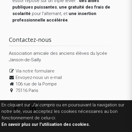
essor repose sur un triple levier :
des aides
publiques puissantes
,
une gratuité des frais de
scolarité
pour l’alternant, et
une insertion
professionnelle accélérée
.
Contactez-nous
Association amicale des anciens élèves du lycée
Janson-de-Sailly
Via notre formulaire
Envoyez-nous un e-mail
106 rue de la Pompe
75116 Paris
En cliquant sur
J'ai compris
ou en poursuivant la navigation sur
notre site, vous acceptez les cookies nécessaires au bon
fonctionnement de celui-ci.
En savoir plus sur l'utilisation des cookies.